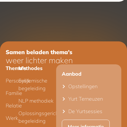
Samen beladen thema's
weer lichter maken
Thema's
Methodes
Aanbod
Persoonlijk
Systemische
Opstellingen
begeleiding
Familie
Yurt Terneuzen
NLP methodiek
Relatie
De Yurtsessies
Oplossingsgerichte
Werk
begeleiding
Meer informatie