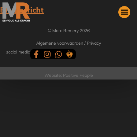
Blog bericht
Lorem ipsum dolor sit amet, consectetur adipiscing elit, sed
© Marc Remery 2026
do eiusmod tempor incididunt ut labore et dolore magna
aliqua. Ut enim ad minim veniam, quis nostrud exercitation
Algemene voorwaarden
/
Privacy
ullamco laboris nisi ut aliquip ex ea commodo consequat.
social media
Lorem ipsum dolor sit amet consectetur adipiscing Lorem
ipsum dolor sit amet, consectetur adipiscing elit, sed do
eiusmod tempor […]
Website:
Positive People